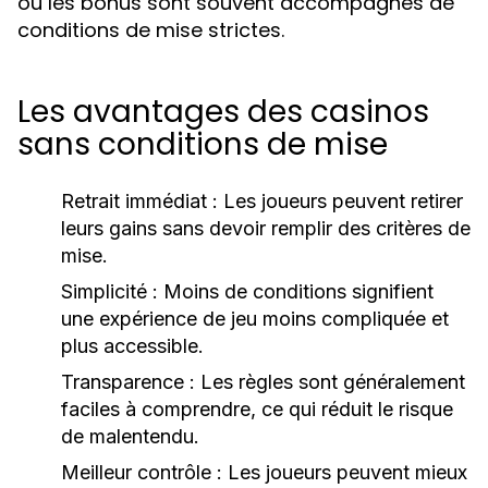
où les bonus sont souvent accompagnés de
conditions de mise strictes.
Les avantages des casinos
sans conditions de mise
Retrait immédiat :
Les joueurs peuvent retirer
leurs gains sans devoir remplir des critères de
mise.
Simplicité :
Moins de conditions signifient
une expérience de jeu moins compliquée et
plus accessible.
Transparence :
Les règles sont généralement
faciles à comprendre, ce qui réduit le risque
de malentendu.
Meilleur contrôle :
Les joueurs peuvent mieux