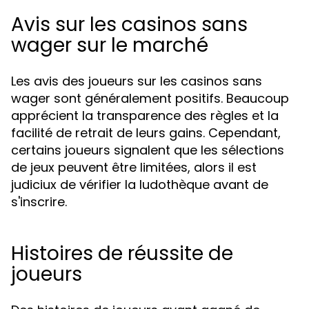
Avis sur les casinos sans
wager sur le marché
Les avis des joueurs sur les casinos sans
wager sont généralement positifs. Beaucoup
apprécient la transparence des règles et la
facilité de retrait de leurs gains. Cependant,
certains joueurs signalent que les sélections
de jeux peuvent être limitées, alors il est
judiciux de vérifier la ludothèque avant de
s'inscrire.
Histoires de réussite de
joueurs