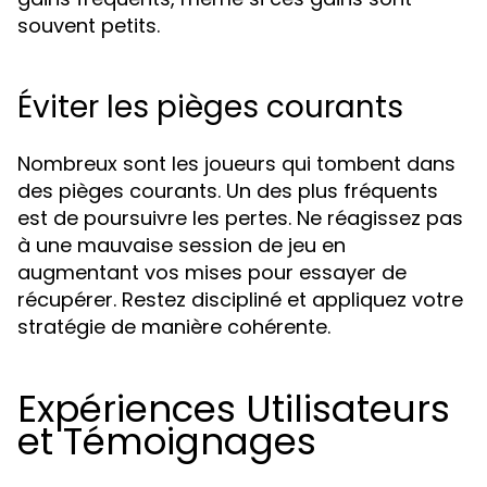
souvent petits.
Éviter les pièges courants
Nombreux sont les joueurs qui tombent dans
des pièges courants. Un des plus fréquents
est de poursuivre les pertes. Ne réagissez pas
à une mauvaise session de jeu en
augmentant vos mises pour essayer de
récupérer. Restez discipliné et appliquez votre
stratégie de manière cohérente.
Expériences Utilisateurs
et Témoignages