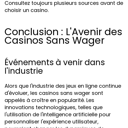
Consultez toujours plusieurs sources avant de
choisir un casino.
Conclusion : L'Avenir des
Casinos Sans Wager
Événements à venir dans
l'industrie
Alors que l'industrie des jeux en ligne continue
d'évoluer, les casinos sans wager sont
appelés à croître en popularité. Les
innovations technologiques, telles que
l'utilisation de l'intelligence artificielle pour
personnaliser l'expérience utilisateur,