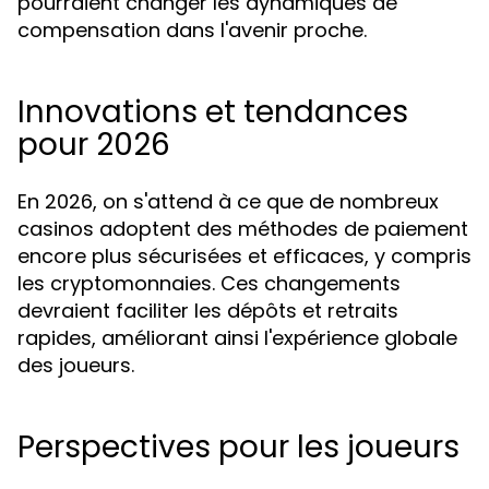
pourraient changer les dynamiques de
compensation dans l'avenir proche.
Innovations et tendances
pour 2026
En 2026, on s'attend à ce que de nombreux
casinos adoptent des méthodes de paiement
encore plus sécurisées et efficaces, y compris
les cryptomonnaies. Ces changements
devraient faciliter les dépôts et retraits
rapides, améliorant ainsi l'expérience globale
des joueurs.
Perspectives pour les joueurs