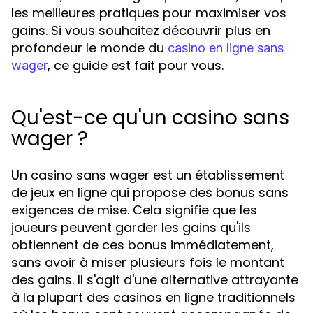
les meilleures pratiques pour maximiser vos
gains. Si vous souhaitez découvrir plus en
profondeur le monde du
casino en ligne sans
, ce guide est fait pour vous.
wager
Qu'est-ce qu'un casino sans
wager ?
Un casino sans wager est un établissement
de jeux en ligne qui propose des bonus sans
exigences de mise. Cela signifie que les
joueurs peuvent garder les gains qu'ils
obtiennent de ces bonus immédiatement,
sans avoir à miser plusieurs fois le montant
des gains. Il s'agit d'une alternative attrayante
à la plupart des casinos en ligne traditionnels