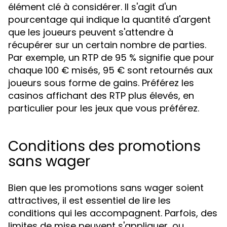
élément clé à considérer. Il s'agit d'un
pourcentage qui indique la quantité d'argent
que les joueurs peuvent s'attendre à
récupérer sur un certain nombre de parties.
Par exemple, un RTP de 95 % signifie que pour
chaque 100 € misés, 95 € sont retournés aux
joueurs sous forme de gains. Préférez les
casinos affichant des RTP plus élevés, en
particulier pour les jeux que vous préférez.
Conditions des promotions
sans wager
Bien que les promotions sans wager soient
attractives, il est essentiel de lire les
conditions qui les accompagnent. Parfois, des
limites de mise peuvent s'appliquer, ou