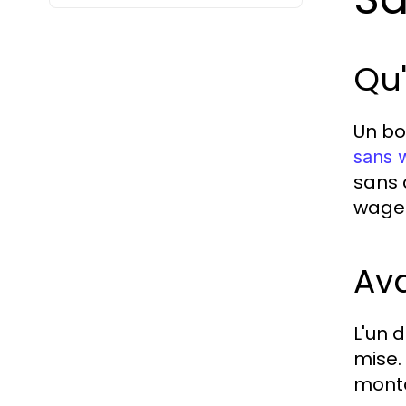
Qu
Un bo
sans 
sans 
wager 
Ava
L'un 
mise. 
monta