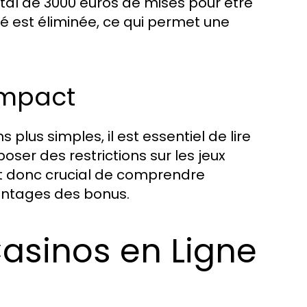
tal de 3000 euros de mises pour être
té est éliminée, ce qui permet une
impact
plus simples, il est essentiel de lire
ser des restrictions sur les jeux
 est donc crucial de comprendre
antages des bonus.
Casinos en Ligne