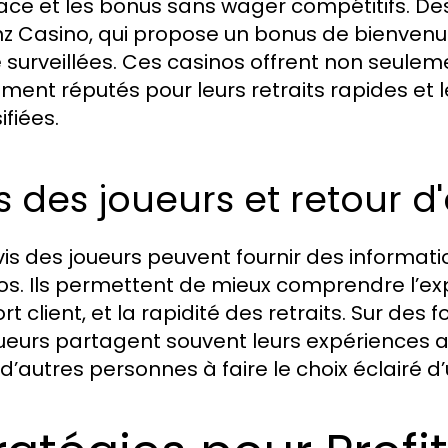
face et les bonus sans wager compétitifs.
onz Casino, qui propose un bonus de bienve
e surveillées. Ces casinos offrent non seulem
ment réputés pour leurs retraits rapides e
ifiées.
s des joueurs et retour d
vis des joueurs peuvent fournir des informatio
os. Ils permettent de mieux comprendre l’expé
rt client, et la rapidité des retraits. Sur de
oueurs partagent souvent leurs expériences 
 d’autres personnes à faire le choix éclairé d