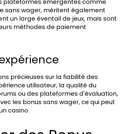
 Des plateformes émergentes comme
nue sans wager, méritent également
ent un large éventail de jeux, mais sont
t leurs méthodes de paiement
'expérience
ns précieuses sur la fiabilité des
rience utilisateur, la qualité du
s forums ou des plateformes d'évaluation,
avec les bonus sans wager, ce qui peut
’un casino.