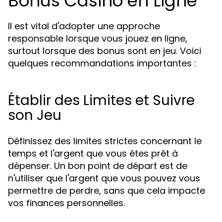
Bonus Casino en Ligne
Il est vital d'adopter une approche
responsable lorsque vous jouez en ligne,
surtout lorsque des bonus sont en jeu. Voici
quelques recommandations importantes :
Établir des Limites et Suivre
son Jeu
Définissez des limites strictes concernant le
temps et l'argent que vous êtes prêt à
dépenser. Un bon point de départ est de
n'utiliser que l'argent que vous pouvez vous
permettre de perdre, sans que cela impacte
vos finances personnelles.