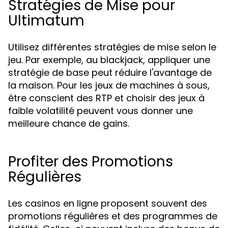
Stratégies de Mise pour
Ultimatum
Utilisez différentes stratégies de mise selon le
jeu. Par exemple, au blackjack, appliquer une
stratégie de base peut réduire l'avantage de
la maison. Pour les jeux de machines à sous,
être conscient des RTP et choisir des jeux à
faible volatilité peuvent vous donner une
meilleure chance de gains.
Profiter des Promotions
Régulières
Les casinos en ligne proposent souvent des
promotions régulières et des programmes de