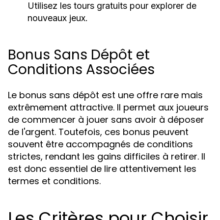
Utilisez les tours gratuits pour explorer de
nouveaux jeux.
Bonus Sans Dépôt et
Conditions Associées
Le bonus sans dépôt est une offre rare mais
extrêmement attractive. Il permet aux joueurs
de commencer à jouer sans avoir à déposer
de l'argent. Toutefois, ces bonus peuvent
souvent être accompagnés de conditions
strictes, rendant les gains difficiles à retirer. Il
est donc essentiel de lire attentivement les
termes et conditions.
Les Critères pour Choisir